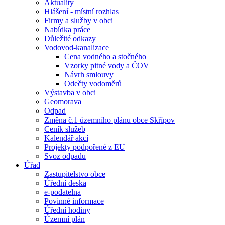
Aktuality
Hlášení - místní rozhlas
Firmy a služby v obci
Nabídka práce
Důležité odkazy
Vodovod-kanalizace
Cena vodného a stočného
Vzorky pitné vody a ČOV
Návrh smlouvy
Odečty vodoměrů
Výstavba v obci
Geomorava
Odpad
Změna č.1 územního plánu obce Skřípov
Ceník služeb
Kalendář akcí
Projekty podpořené z EU
Svoz odpadu
Úřad
Zastupitelstvo obce
Úřední deska
e-podatelna
Povinné informace
Úřední hodiny
Územní plán