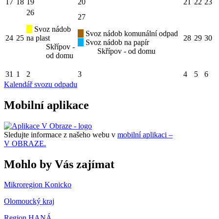
17
18
19
20
21
22
23
26
27
Svoz nádob
Svoz nádob komunální odpad
24
25
na plast
28
29
30
Svoz nádob na papír
Skřípov -
Skřípov - od domu
od domu
31
1
2
3
4
5
6
Kalendář svozu odpadu
Mobilní aplikace
Sledujte informace z našeho webu v
mobilní aplikaci –
V OBRAZE.
Mohlo by Vás zajímat
Mikroregion Konicko
Olomoucký kraj
Region HANÁ