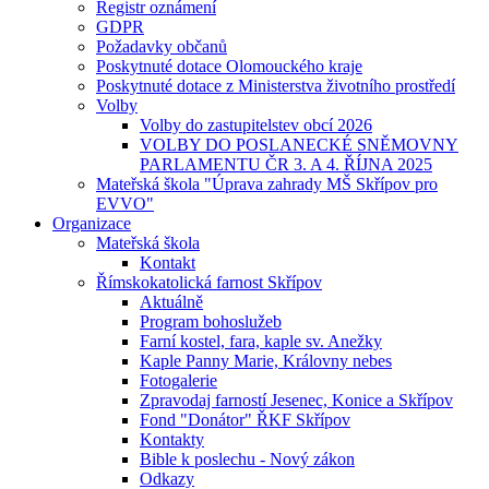
Registr oznámení
GDPR
Požadavky občanů
Poskytnuté dotace Olomouckého kraje
Poskytnuté dotace z Ministerstva životního prostředí
Volby
Volby do zastupitelstev obcí 2026
VOLBY DO POSLANECKÉ SNĚMOVNY
PARLAMENTU ČR 3. A 4. ŘÍJNA 2025
Mateřská škola "Úprava zahrady MŠ Skřípov pro
EVVO"
Organizace
Mateřská škola
Kontakt
Římskokatolická farnost Skřípov
Aktuálně
Program bohoslužeb
Farní kostel, fara, kaple sv. Anežky
Kaple Panny Marie, Královny nebes
Fotogalerie
Zpravodaj farností Jesenec, Konice a Skřípov
Fond "Donátor" ŘKF Skřípov
Kontakty
Bible k poslechu - Nový zákon
Odkazy