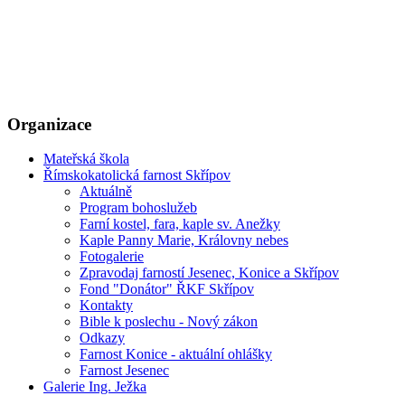
Organizace
Mateřská škola
Římskokatolická farnost Skřípov
Aktuálně
Program bohoslužeb
Farní kostel, fara, kaple sv. Anežky
Kaple Panny Marie, Královny nebes
Fotogalerie
Zpravodaj farností Jesenec, Konice a Skřípov
Fond "Donátor" ŘKF Skřípov
Kontakty
Bible k poslechu - Nový zákon
Odkazy
Farnost Konice - aktuální ohlášky
Farnost Jesenec
Galerie Ing. Ježka