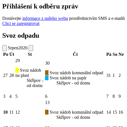
Přihlášení k odběru zpráv
Dostávejte
informace z našeho webu
prostřednictvím SMS a e-mailů
Chci se zaregistrovat
Svoz odpadu
Srpen
2026
Po
Út
St
Čt
Pá
So
Ne
29
30
Svoz nádob
Svoz nádob komunální odpad
27
28
na plast
31
1
2
Svoz nádob na papír
Skřípov -
Skřípov - od domu
od domu
3
4
5
6
7
8
9
13
10
11
12
Svoz nádob komunální odpad
14
15
16
Skřípov - od domu