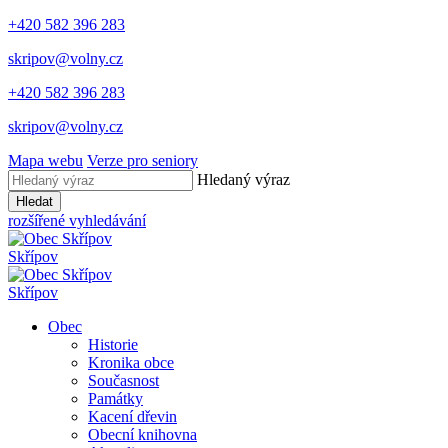
+420 582 396 283
skripov@volny.cz
+420 582 396 283
skripov@volny.cz
Mapa webu
Verze pro seniory
Hledaný výraz
Hledat
rozšířené vyhledávání
Skřípov
Skřípov
Obec
Historie
Kronika obce
Současnost
Památky
Kacení dřevin
Obecní knihovna