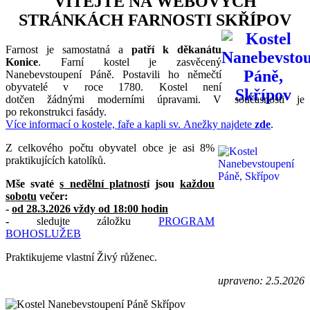
VÍTEJTE NA WEBOVÝCH
STRÁNKÁCH FARNOSTI SKŘÍPOV
Farnost je samostatná a
patří k děkanátu
Konice
. Farní kostel je zasvěcený
Nanebevstoupení Páně. Postavili ho němečtí
obyvatelé v roce 1780. Kostel není
dotčen žádnými moderními úpravami. V současnosti je
po rekonstrukci fasády.
Více informací o kostele, faře a kapli sv. Anežky najdete
zde
.
Z celkového počtu obyvatel obce je asi 8%
praktikujících katolíků.
Mše svaté
s nedělní platnost
í jsou
každou
sobotu
večer:
-
od 28.3.2026 vždy od 18:00 hodin
-
sledujte záložku
PROGRAM
BOHOSLUŽEB
Praktikujeme vlastní Živý růženec.
upraveno: 2.5.2026