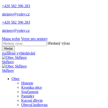
+420 582 396 283
skripov@volny.cz
+420 582 396 283
skripov@volny.cz
Mapa webu
Verze pro seniory
Hledaný výraz
Hledat
rozšířené vyhledávání
Skřípov
Skřípov
Obec
Historie
Kronika obce
Současnost
Památky
Kacení dřevin
Obecní knihovna