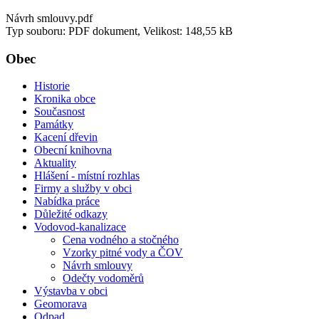
Návrh smlouvy.pdf
Typ souboru: PDF dokument, Velikost: 148,55 kB
Obec
Historie
Kronika obce
Současnost
Památky
Kacení dřevin
Obecní knihovna
Aktuality
Hlášení - místní rozhlas
Firmy a služby v obci
Nabídka práce
Důležité odkazy
Vodovod-kanalizace
Cena vodného a stočného
Vzorky pitné vody a ČOV
Návrh smlouvy
Odečty vodoměrů
Výstavba v obci
Geomorava
Odpad