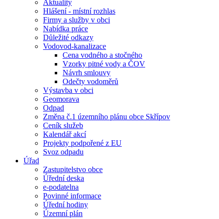
Aktuality
Hlášení - místní rozhlas
Firmy a služby v obci
Nabídka práce
Důležité odkazy
Vodovod-kanalizace
Cena vodného a stočného
Vzorky pitné vody a ČOV
Návrh smlouvy
Odečty vodoměrů
Výstavba v obci
Geomorava
Odpad
Změna č.1 územního plánu obce Skřípov
Ceník služeb
Kalendář akcí
Projekty podpořené z EU
Svoz odpadu
Úřad
Zastupitelstvo obce
Úřední deska
e-podatelna
Povinné informace
Úřední hodiny
Územní plán