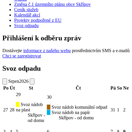
Změna č.1 územního plánu obce Skřípov
Ceník služeb
Kalendář akcí
Projekty podpořené z EU
Svoz odpadu
Přihlášení k odběru zpráv
Dostávejte
informace z našeho webu
prostřednictvím SMS a e-mailů
Chci se zaregistrovat
Svoz odpadu
Srpen
2026
Po
Út
St
Čt
Pá
So
Ne
29
30
Svoz nádob
Svoz nádob komunální odpad
27
28
na plast
31
1
2
Svoz nádob na papír
Skřípov -
Skřípov - od domu
od domu
3
4
5
6
7
8
9