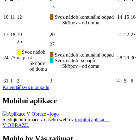
13
10
11
12
Svoz nádob komunální odpad
14
15
16
Skřípov - od domu
17
18
19
20
21
22
23
26
27
Svoz nádob
Svoz nádob komunální odpad
24
25
na plast
28
29
30
Svoz nádob na papír
Skřípov -
Skřípov - od domu
od domu
31
1
2
3
4
5
6
Kalendář svozu odpadu
Mobilní aplikace
Sledujte informace z našeho webu v
mobilní aplikaci –
V OBRAZE.
Mohlo by Vás zajímat