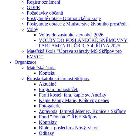
Registr oznámení
GDPR
Požadavky občanů
Poskytnuté dotace Olomouckého kraje
Poskytnuté dotace z Ministerstva životního prostředí
Volby
Volby do zastupitelstev obcí 2026
VOLBY DO POSLANECKÉ SNĚMOVNY
PARLAMENTU ČR 3. A 4. ŘÍJNA 2025
Mateřská škola "Úprava zahrady MŠ Skřípov pro
EVVO"
Organizace
Mateřská škola
Kontakt
Římskokatolická farnost Skřípov
Aktuálně
Program bohoslužeb
Farní kostel, fara, kaple sv. Anežky
Kaple Panny Marie, Královny nebes
Fotogalerie
Zpravodaj farností Jesenec, Konice a Skřípov
Fond "Donátor" ŘKF Skřípov
Kontakty
Bible k poslechu - Nový zákon
Odkazy