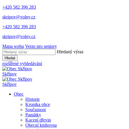
+420 582 396 283
skripov@volny.cz
+420 582 396 283
skripov@volny.cz
Mapa webu
Verze pro seniory
Hledaný výraz
Hledat
rozšířené vyhledávání
Skřípov
Skřípov
Obec
Historie
Kronika obce
Současnost
Památky
Kacení dřevin
Obecní knihovna