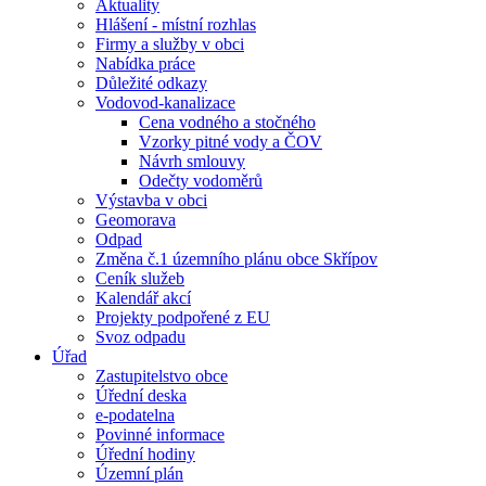
Aktuality
Hlášení - místní rozhlas
Firmy a služby v obci
Nabídka práce
Důležité odkazy
Vodovod-kanalizace
Cena vodného a stočného
Vzorky pitné vody a ČOV
Návrh smlouvy
Odečty vodoměrů
Výstavba v obci
Geomorava
Odpad
Změna č.1 územního plánu obce Skřípov
Ceník služeb
Kalendář akcí
Projekty podpořené z EU
Svoz odpadu
Úřad
Zastupitelstvo obce
Úřední deska
e-podatelna
Povinné informace
Úřední hodiny
Územní plán