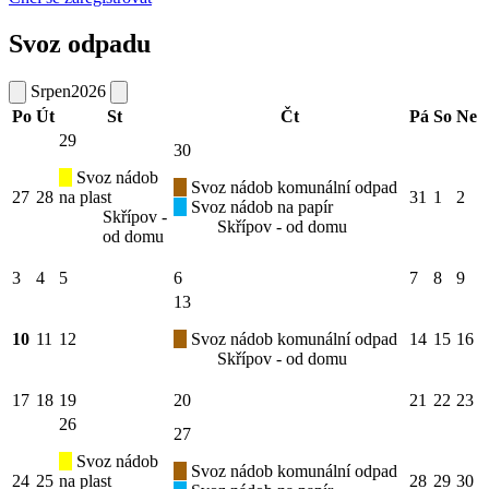
Svoz odpadu
Srpen
2026
Po
Út
St
Čt
Pá
So
Ne
29
30
Svoz nádob
Svoz nádob komunální odpad
27
28
na plast
31
1
2
Svoz nádob na papír
Skřípov -
Skřípov - od domu
od domu
3
4
5
6
7
8
9
13
10
11
12
Svoz nádob komunální odpad
14
15
16
Skřípov - od domu
17
18
19
20
21
22
23
26
27
Svoz nádob
Svoz nádob komunální odpad
24
25
na plast
28
29
30