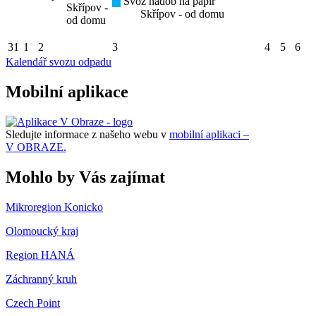
Svoz nádob na papír
Skřípov -
Skřípov - od domu
od domu
31
1
2
3
4
5
6
Kalendář svozu odpadu
Mobilní aplikace
Sledujte informace z našeho webu v
mobilní aplikaci –
V OBRAZE.
Mohlo by Vás zajímat
Mikroregion Konicko
Olomoucký kraj
Region HANÁ
Záchranný kruh
Czech Point