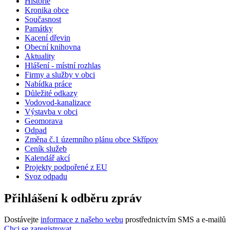
Historie
Kronika obce
Současnost
Památky
Kacení dřevin
Obecní knihovna
Aktuality
Hlášení - místní rozhlas
Firmy a služby v obci
Nabídka práce
Důležité odkazy
Vodovod-kanalizace
Výstavba v obci
Geomorava
Odpad
Změna č.1 územního plánu obce Skřípov
Ceník služeb
Kalendář akcí
Projekty podpořené z EU
Svoz odpadu
Přihlášení k odběru zpráv
Dostávejte
informace z našeho webu
prostřednictvím SMS a e-mailů
Chci se zaregistrovat