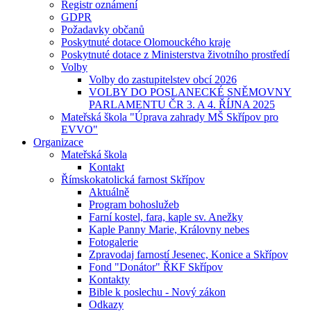
Registr oznámení
GDPR
Požadavky občanů
Poskytnuté dotace Olomouckého kraje
Poskytnuté dotace z Ministerstva životního prostředí
Volby
Volby do zastupitelstev obcí 2026
VOLBY DO POSLANECKÉ SNĚMOVNY
PARLAMENTU ČR 3. A 4. ŘÍJNA 2025
Mateřská škola "Úprava zahrady MŠ Skřípov pro
EVVO"
Organizace
Mateřská škola
Kontakt
Římskokatolická farnost Skřípov
Aktuálně
Program bohoslužeb
Farní kostel, fara, kaple sv. Anežky
Kaple Panny Marie, Královny nebes
Fotogalerie
Zpravodaj farností Jesenec, Konice a Skřípov
Fond "Donátor" ŘKF Skřípov
Kontakty
Bible k poslechu - Nový zákon
Odkazy