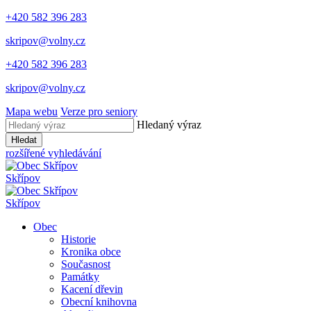
+420 582 396 283
skripov@volny.cz
+420 582 396 283
skripov@volny.cz
Mapa webu
Verze pro seniory
Hledaný výraz
Hledat
rozšířené vyhledávání
Skřípov
Skřípov
Obec
Historie
Kronika obce
Současnost
Památky
Kacení dřevin
Obecní knihovna