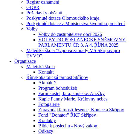
Registr oznámení
GDPR
Požadavky občanů
Poskytnuté dotace Olomouckého kraje
Poskytnuté dotace z Ministerstva životního prostředí
Volby
Volby do zastupitelstev obcí 2026
VOLBY DO POSLANECKÉ SNĚMOVNY
PARLAMENTU ČR 3. A 4. ŘÍJNA 2025
Mateřská škola "Úprava zahrady MŠ Skřípov pro
EVVO"
Organizace
Mateřská škola
Kontakt
Římskokatolická farnost Skřípov
Aktuálně
Program bohoslužeb
Farní kostel, fara, kaple sv. Anežky
Kaple Panny Marie, Královny nebes
Fotogalerie
Zpravodaj farností Jesenec, Konice a Skřípov
Fond "Donátor" ŘKF Skřípov
Kontakty
Bible k poslechu - Nový zákon
Odkazy