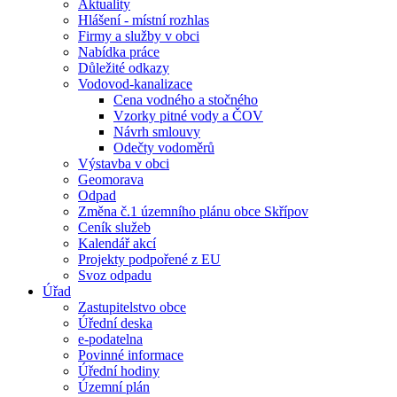
Aktuality
Hlášení - místní rozhlas
Firmy a služby v obci
Nabídka práce
Důležité odkazy
Vodovod-kanalizace
Cena vodného a stočného
Vzorky pitné vody a ČOV
Návrh smlouvy
Odečty vodoměrů
Výstavba v obci
Geomorava
Odpad
Změna č.1 územního plánu obce Skřípov
Ceník služeb
Kalendář akcí
Projekty podpořené z EU
Svoz odpadu
Úřad
Zastupitelstvo obce
Úřední deska
e-podatelna
Povinné informace
Úřední hodiny
Územní plán