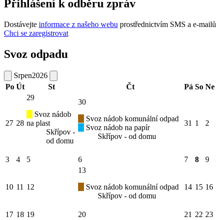
Přihlášení k odběru zpráv
Dostávejte
informace z našeho webu
prostřednictvím SMS a e-mailů
Chci se zaregistrovat
Svoz odpadu
Srpen
2026
Po
Út
St
Čt
Pá
So
Ne
29
30
Svoz nádob
Svoz nádob komunální odpad
27
28
na plast
31
1
2
Svoz nádob na papír
Skřípov -
Skřípov - od domu
od domu
3
4
5
6
7
8
9
13
10
11
12
Svoz nádob komunální odpad
14
15
16
Skřípov - od domu
17
18
19
20
21
22
23