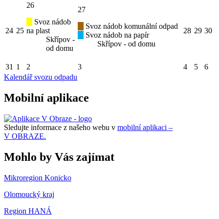
26
27
Svoz nádob
Svoz nádob komunální odpad
24
25
na plast
28
29
30
Svoz nádob na papír
Skřípov -
Skřípov - od domu
od domu
31
1
2
3
4
5
6
Kalendář svozu odpadu
Mobilní aplikace
Sledujte informace z našeho webu v
mobilní aplikaci –
V OBRAZE.
Mohlo by Vás zajímat
Mikroregion Konicko
Olomoucký kraj
Region HANÁ