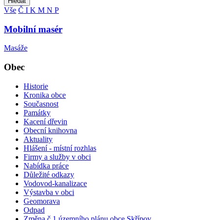
Hledat
Vše
Č
I
K
M
N
P
Mobilní masér
Masáže
Obec
Historie
Kronika obce
Současnost
Památky
Kacení dřevin
Obecní knihovna
Aktuality
Hlášení - místní rozhlas
Firmy a služby v obci
Nabídka práce
Důležité odkazy
Vodovod-kanalizace
Výstavba v obci
Geomorava
Odpad
Změna č.1 územního plánu obce Skřípov