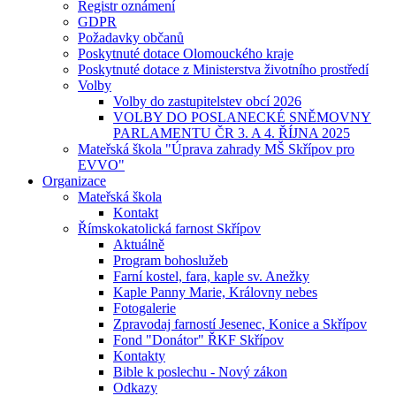
Registr oznámení
GDPR
Požadavky občanů
Poskytnuté dotace Olomouckého kraje
Poskytnuté dotace z Ministerstva životního prostředí
Volby
Volby do zastupitelstev obcí 2026
VOLBY DO POSLANECKÉ SNĚMOVNY
PARLAMENTU ČR 3. A 4. ŘÍJNA 2025
Mateřská škola "Úprava zahrady MŠ Skřípov pro
EVVO"
Organizace
Mateřská škola
Kontakt
Římskokatolická farnost Skřípov
Aktuálně
Program bohoslužeb
Farní kostel, fara, kaple sv. Anežky
Kaple Panny Marie, Královny nebes
Fotogalerie
Zpravodaj farností Jesenec, Konice a Skřípov
Fond "Donátor" ŘKF Skřípov
Kontakty
Bible k poslechu - Nový zákon
Odkazy