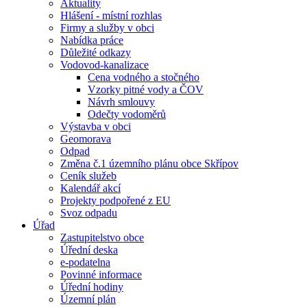
Aktuality
Hlášení - místní rozhlas
Firmy a služby v obci
Nabídka práce
Důležité odkazy
Vodovod-kanalizace
Cena vodného a stočného
Vzorky pitné vody a ČOV
Návrh smlouvy
Odečty vodoměrů
Výstavba v obci
Geomorava
Odpad
Změna č.1 územního plánu obce Skřípov
Ceník služeb
Kalendář akcí
Projekty podpořené z EU
Svoz odpadu
Úřad
Zastupitelstvo obce
Úřední deska
e-podatelna
Povinné informace
Úřední hodiny
Územní plán