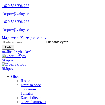
+420 582 396 283
skripov@volny.cz
+420 582 396 283
skripov@volny.cz
Mapa webu
Verze pro seniory
Hledaný výraz
Hledat
rozšířené vyhledávání
Skřípov
Skřípov
Obec
Historie
Kronika obce
Současnost
Památky
Kacení dřevin
Obecní knihovna