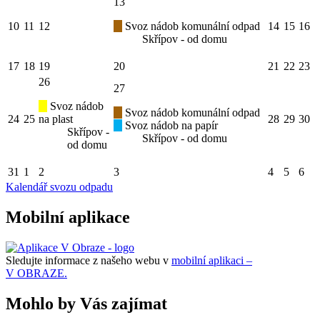
13
10
11
12
Svoz nádob komunální odpad
14
15
16
Skřípov - od domu
17
18
19
20
21
22
23
26
27
Svoz nádob
Svoz nádob komunální odpad
24
25
na plast
28
29
30
Svoz nádob na papír
Skřípov -
Skřípov - od domu
od domu
31
1
2
3
4
5
6
Kalendář svozu odpadu
Mobilní aplikace
Sledujte informace z našeho webu v
mobilní aplikaci –
V OBRAZE.
Mohlo by Vás zajímat