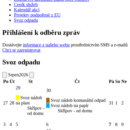
Ceník služeb
Kalendář akcí
Projekty podpořené z EU
Svoz odpadu
Přihlášení k odběru zpráv
Dostávejte
informace z našeho webu
prostřednictvím SMS a e-mailů
Chci se zaregistrovat
Svoz odpadu
Srpen
2026
Po
Út
St
Čt
Pá
So
Ne
29
30
Svoz nádob
Svoz nádob komunální odpad
27
28
na plast
31
1
2
Svoz nádob na papír
Skřípov -
Skřípov - od domu
od domu
3
4
5
6
7
8
9