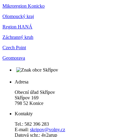
Mikroregion Konicko
Olomoucký kraj
Region HANÁ
Záchranný kruh
Czech Point
Geomorava
Adresa
Obecní úřad Skřípov
Skřípov 169
798 52 Konice
Kontakty
Tel.: 582 396 283
E-mail:
skripov@volny.cz
Datová schr.: 4y2arup